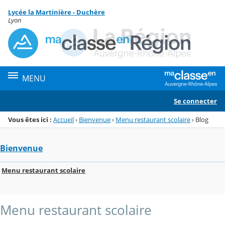
Panneau de gestion des cookies
Lycée la Martinière - Duchère
Menu de la rubrique
Contenu
Lyon
MENU
Se connecter
Vous êtes ici :
Accueil
›
Bienvenue
›
Menu restaurant scolaire
›
Blog
Bienvenue
Menu restaurant scolaire
Menu restaurant scolaire