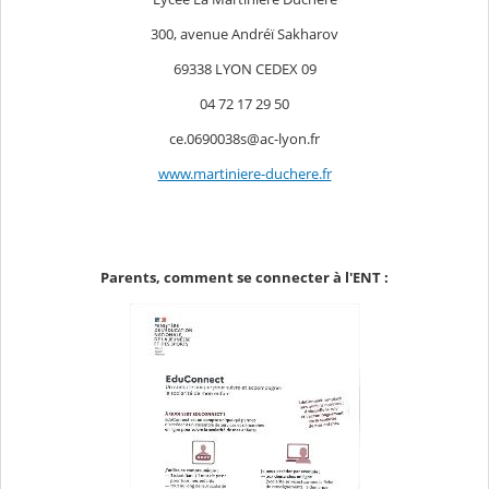
300, avenue Andréï Sakharov
69338 LYON CEDEX 09
04 72 17 29 50
ce.0690038s@ac-lyon.fr
www.martiniere-duchere.fr
Parents, comment se connecter à l'ENT :